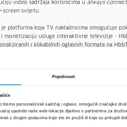
buciju video sadržaja korisnicima u
always-connect
y-screen
svijetu.
je platforma koja TV nakladnicima omogućuje pok
 i monetizaciju usluge interaktivne televizije - Hb
onaliziranih i klikabilnih oglasnih formata na Hbb
.
igitalni radio
nakladnicima omogućuje emitiranje
Pojedinosti
vuka kroz jednu radijsku frekvenciju, lasniranje n
 efikasniju segmentaciju publike i oglašivača te b
ačiće
vuka bez smetnji. DAB+ radijski prijemnici mogu p
bismo personalizirali sadržaj i oglase, omogućili značajke društv
ike, tekstualne informacije i animacije.
vašoj upotrebi naše web-lokacije dijelimo s partnerima za društv
rati s drugim podacima koje ste im pružili ili koje su prikupili do
io
standardni je radio signal koji danas emitira v