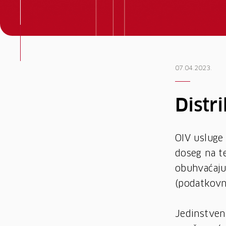
07.04.2023.
Distri
OIV usluge 
doseg na te
obuhvaćaju 
(podatkovn
Jedinstvena