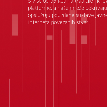
S više od 95 godina tradicije i k
platforme, a naše mreže pokrivaju p
opslužuju pouzdane sustave javne 
Interneta povezanih stvari.