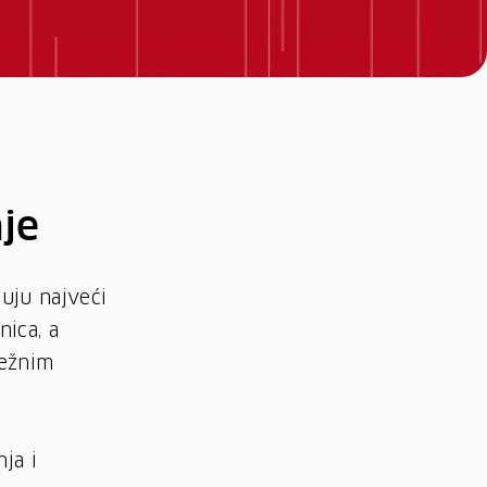
nje
uju najveći
nica, a
režnim
ja i