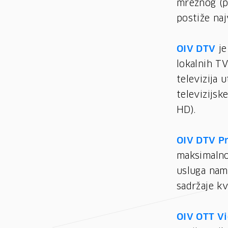
mrežnog (p
postiže naj
OIV DTV
je
lokalnih TV
televizija
televizijsk
HD).
OIV DTV P
maksimalnog
usluga nam
sadržaje kv
OIV OTT Vi