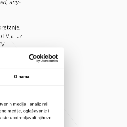
ed, any-
retanje,
bTV-a, uz
TV
 visoke
O nama
ovih
olju
rikazivati
enih medija i analizirali
ene medije, oglašavanje i
k ste upotrebljavali njihove
ećinu