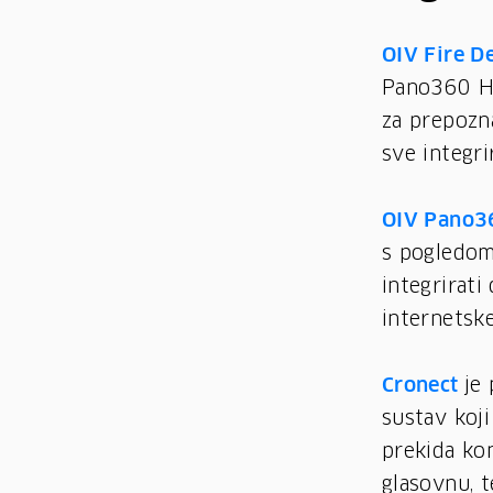
OIV Fire D
Pano360 HD
za prepozn
sve integri
OIV Pano
s pogledom 
integrirati
internetske
Cronect
je
sustav koji
prekida ko
glasovnu, 