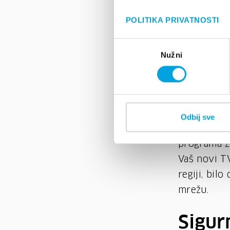
radijskih s
POLITIKA PRIVATNOSTI
razdoblju s
Odabir
OIV Telepo
Nužni
pristanka
koje možemo
satelit vidl
vidljivi s 
Odbij sve
OIV Playo
programa za
Vaš novi T
regiji, bilo
mrežu.
Sigurn