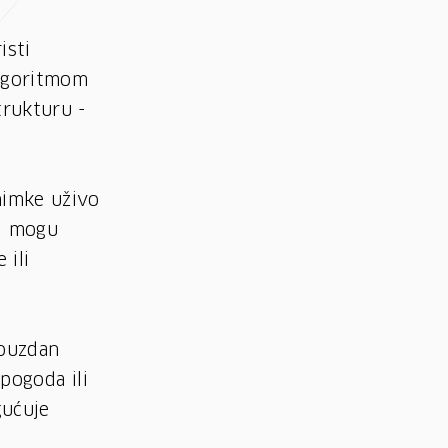
isti
algoritmom
trukturu -
nimke uživo
ci mogu
 ili
pouzdan
pogoda ili
gućuje