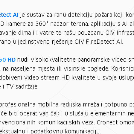
etect AI
je sustav za ranu detekciju požara koji kor
 kamere za 360° nadzor terena, aplikaciju s AI 
avanje dima ili vatre te našu pouzdanu OIV infras
rano u jedinstveno rješenje OIV FireDetect AI.
360 HD
nudi visokokvalitetne panoramske video s
na naseljena mjesta ili visinske poglede. Korisni
 dobiveni video stream HD kvalitete u svoje usluge
 i TV sadržaje.
 profesionalna mobilna radijska mreža i potpuno 
 će biti operativan čak i u slušaju elementarnih ne
nvencionalnih komunikacijskih veza. Cronect omo
tekstualnu i podatkovnu komunikaciju.