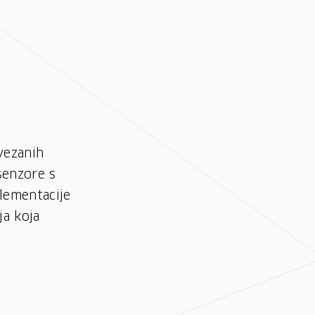
-
vezanih
senzore s
lementacije
ja koja