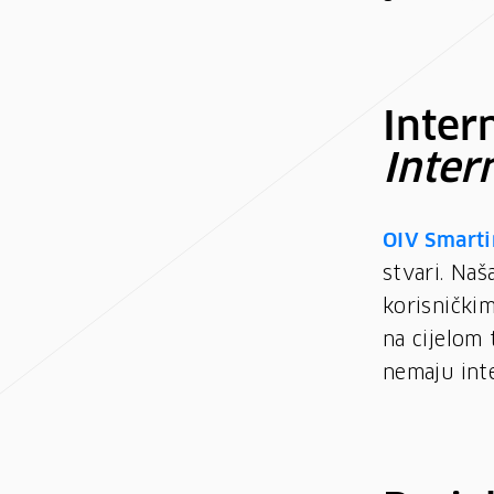
Inter
Inter
OIV Smarti
stvari. Naš
korisnički
na cijelom 
nemaju inte