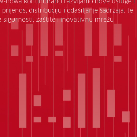
now-howa kontinuirano razvijamo nove usluge i
rijenos, distribuciju i odašiljanje sadržaja, te
sigurnosti, zaštite i inovativnu mrežu