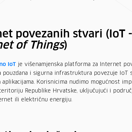
net povezanih stvari (IoT 
net of Things
)
no IoT
je višenamjenska platforma za Internet po
a pouzdana i sigurna infrastruktura povezuje IoT 
m aplikacijama. Korisnicima nudimo mogućnost imp
teritoriju Republike Hrvatske, uključujući i područ
rnet ili električnu energiju.