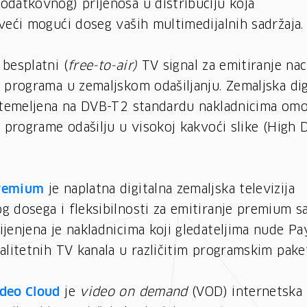
odatkovnog) prijenosa u distribuciju koja
veći mogući doseg vaših multimedijalnih sadržaja.
 besplatni (
free-to-air)
TV signal za emitiranje nac
 programa u zemaljskom odašiljanju. Zemaljska dig
 utemeljena na DVB-T2 standardu nakladnicima om
e programe odašilju u visokoj kakvoći slike (High D
remium
je naplatna digitalna zemaljska televizija
 dosega i fleksibilnosti za emitiranje premium sa
ijenjena je nakladnicima koji gledateljima nude P
alitetnih TV kanala u različitim programskim pake
deo Cloud
je
video on demand
(VOD) internetska