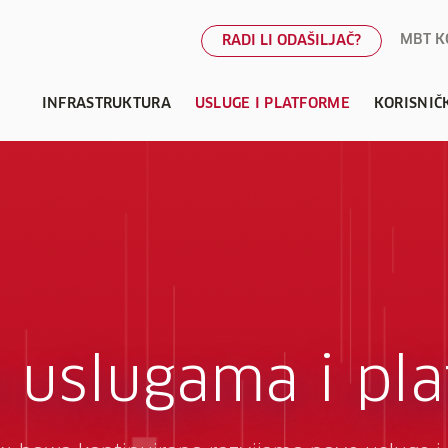
MBT K
RADI LI ODAŠILJAČ?
INFRASTRUKTURA
USLUGE I PLATFORME
KORISNIČ
 uslugama i pl