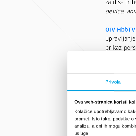
za dis- tri
device, an
OIV HbbTV
upravljanje
prikaz pers
programima
OIV DAB+ d
Privola
kvalitete z
programa za
Ova web-stranica koristi kol
kvalitetu z
Kolačiće upotrebljavamo kako 
popratne sl
promet. Isto tako, podatke o 
analizu, a oni ih mogu kombini
OIV FM rad
usluge.