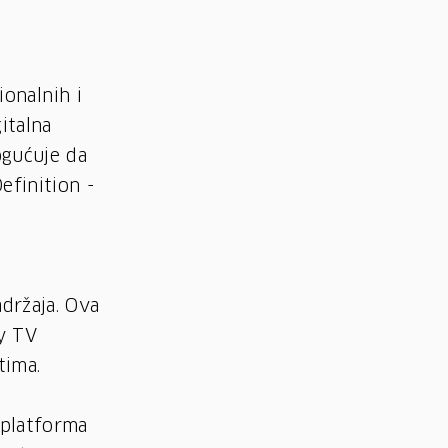
ionalnih i
italna
ogućuje da
efinition -
držaja. Ova
ay TV
tima.
 platforma