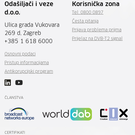
Odašiljači i veze
Korisnička zona
d.o.o.
Tel: 0800 0897
Česta pitanja
Ulica grada Vukovara
Prijava problema prijma
269 d, Zagreb
Prijelaz na DVB-T2 signal
+385 1 618 6000
Osnovni podaci
Pristup informacijama
Antikorupcijski program
ČLANSTVA
CERTIFIKATI