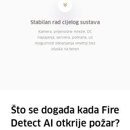
Stabilan rad cijelog sustava
Kamera, prijenosne mreže, DC
napajanja, servera, pohrana, uz
mogućnost otklanjanja smetnji bez
izlaska na teren
Što se događa kada Fire
Detect AI otkrije požar?