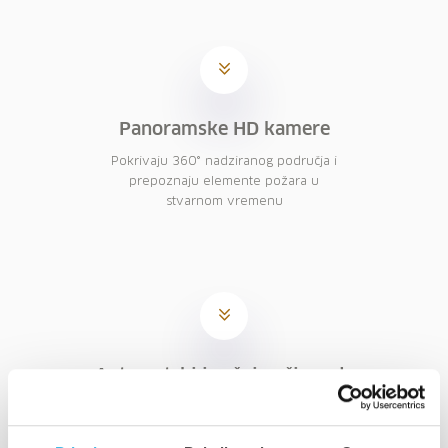
Panoramske HD kamere
Pokrivaju 360° nadziranog područja i
prepoznaju elemente požara u
stvarnom vremenu
Automatski i ručni način rada
U automatskom načinu rada može se
detektirati požar na udaljenosti do 10
km, a u ručnom načinu rada na