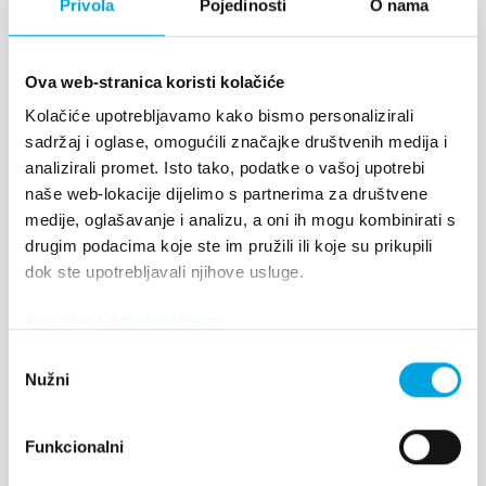
Privola
Pojedinosti
O nama
udaljenosti do 25 km
Ova web-stranica koristi kolačiće
Kolačiće upotrebljavamo kako bismo personalizirali
sadržaj i oglase, omogućili značajke društvenih medija i
analizirali promet. Isto tako, podatke o vašoj upotrebi
naše web-lokacije dijelimo s partnerima za društvene
OIV odašiljači
medije, oglašavanje i analizu, a oni ih mogu kombinirati s
drugim podacima koje ste im pružili ili koje su prikupili
Na svaki odašiljač koji je smješten na
dok ste upotrebljavali njihove usluge.
povišenim lokacijama montirane su po
dvije Pano360 HD kamere
POLITIKA PRIVATNOSTI
Odabir
Nužni
pristanka
Funkcionalni
AI softver za detekciju vatre i dima