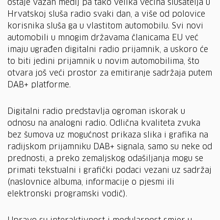
ostaje važan medij pa tako velika većina slušatelja u
Hrvatskoj sluša radio svaki dan, a više od polovice
korisnika sluša ga u vlastitom automobilu. Svi novi
automobili u mnogim državama članicama EU već
imaju ugrađen digitalni radio prijamnik, a uskoro će
to biti jedini prijamnik u novim automobilima, što
otvara još veći prostor za emitiranje sadržaja putem
DAB+ platforme.
Digitalni radio predstavlja ogroman iskorak u
odnosu na analogni radio. Odlična kvaliteta zvuka
bez šumova uz mogućnost prikaza slika i grafika na
radijskom prijamniku DAB+ signala, samo su neke od
prednosti, a preko zemaljskog odašiljanja mogu se
primati tekstualni i grafički podaci vezani uz sadržaj
(naslovnice albuma, informacije o pjesmi ili
elektronski programski vodič).