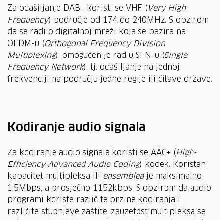
Za odašiljanje DAB+ koristi se VHF (
Very High
Frequency
) područje od 174 do 240MHz. S obzirom
da se radi o digitalnoj mreži koja se bazira na
OFDM-u (
Orthogonal Frequency Division
Multiplexing
), omogućen je rad u SFN-u (
Single
Frequency Network
), tj. odašiljanje na jednoj
frekvenciji na području jedne regije ili čitave države.
Kodiranje audio signala
Za kodiranje audio signala koristi se AAC+ (
High-
Efficiency Advanced Audio Coding
) kodek. Koristan
kapacitet multipleksa ili
ensemblea
je maksimalno
1.5Mbps, a prosječno 1152kbps. S obzirom da audio
programi koriste različite brzine kodiranja i
različite stupnjeve zaštite, zauzetost multipleksa se