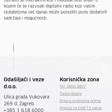
Upravo su interaktivnost i modularnost smjer u
kojem će se razvijati digitalni radio koji vašim
slušateljima već danas može ponuditi puno dodatnih
sadržaja i mogućnosti.
Odašiljači i veze
Korisnička zona
d.o.o.
Tel: 0800 0897
Česta pitanja
Ulica grada Vukovara
Prijava problema prijma
269 d, Zagreb
Prijelaz na DVB-T2 signal
+385 1 618 6000